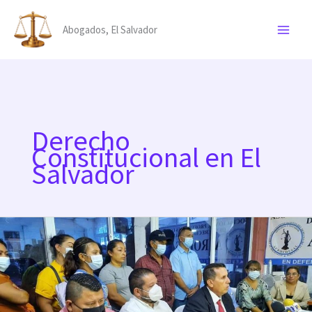
Ir
al
Abogados, El Salvador
contenido
Derecho
Constitucional en El
Salvador
Caso
exmiembros
de
ARENA:
Defensa
legal